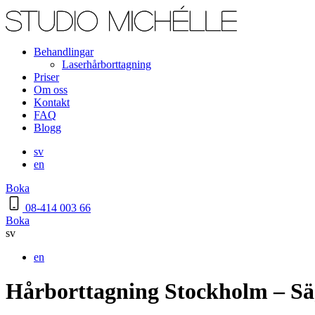
Behandlingar
Laserhårborttagning
Priser
Om oss
Kontakt
FAQ
Blogg
sv
en
Boka
08-414 003 66
Boka
sv
en
Hårborttagning Stockholm – Säg